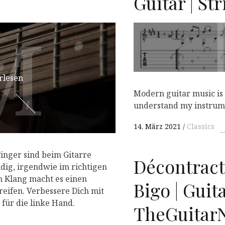
Guitar | Str
M
M
rlesen
Modern guitar music is gr
understand my instrumen
14. März 2021
Classics
Finger sind beim Gitarre
Décontract
ndig, irgendwie im richtigen
n Klang macht es einen
Bigo | Guit
reifen. Verbessere Dich mit
 für die linke Hand.
TheGuitarN