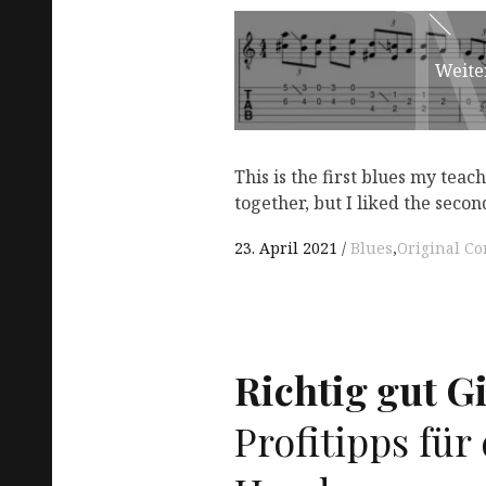
Weite
This is the first blues my tea
together, but I liked the seco
23. April 2021
Blues
,
Original Co
Richtig gut Gi
Profitipps für 