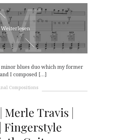
M
M
Weiterlesen
 A minor blues duo which my former
 and I composed […]
inal Compositions
| Merle Travis |
| Fingerstyle