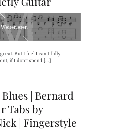
M
M
ictly Guitar
Weiterlesen
eat. But I feel I can’t fully
t, if I don’t spend […]
 Blues | Bernard
ar Tabs by
ick | Fingerstyle