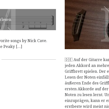
M
M
rlesen
orite songs by Nick Cave.
he Peaky […]
🇩🇪 Auf der Gitarre k
jeden Akkord an mehre
Griffbrett spielen. Der 
Lesen der Noten einfäll
äußeren Ende des Griffb
ersten Akkorde auf der 
Noten zu lesen lernt. U
einzuprägen, kann er er
erstbeste wird meist ni