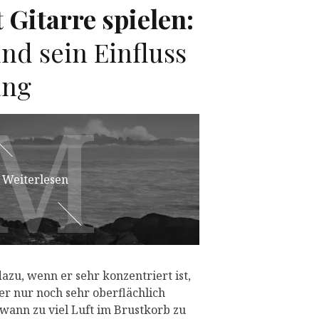
 Gitarre spielen:
nd sein Einfluss
ang
M
M
Weiterlesen
azu, wenn er sehr konzentriert ist,
er nur noch sehr oberflächlich
ann zu viel Luft im Brustkorb zu