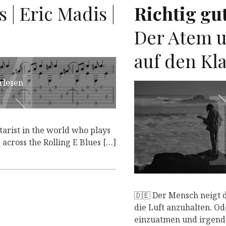
 | Eric Madis |
Richtig gut
M
M
Der Atem u
auf den Kl
rlesen
itarist in the world who plays
 across the Rolling E Blues […]
🇩🇪 Der Mensch neigt d
die Luft anzuhalten. Od
einzuatmen und irgendw