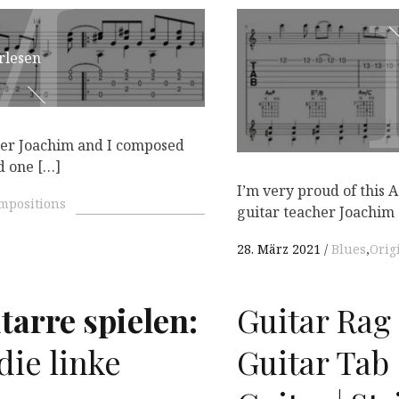
M
M
rlesen
cher Joachim and I composed
nd one […]
I’m very proud of this
mpositions
guitar teacher Joachim
28. März 2021
Blues
,
Orig
tarre spielen:
Guitar Rag 
die linke
Guitar Tab 