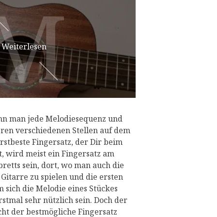
M
M
Weiterlesen
ann man jede Melodiesequenz und
ren verschiedenen Stellen auf dem
erstbeste Fingersatz, der Dir beim
t, wird meist ein Fingersatz am
retts sein, dort, wo man auch die
Gitarre zu spielen und die ersten
m sich die Melodie eines Stückes
stmal sehr nützlich sein. Doch der
cht der bestmögliche Fingersatz