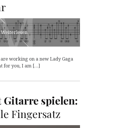
M
M
ar
Weiterlesen
 are working on a new Lady Gaga
 for you, I am […]
 Gitarre spielen:
le Fingersatz