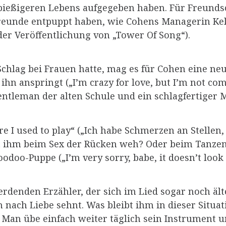
ießigeren Lebens aufgegeben haben. Für Freundsch
Freunde entpuppt haben, wie Cohens Managerin Kel
der Veröffentlichung von „Tower Of Song“).
chlag bei Frauen hatte, mag es für Cohen eine neu
 ihn anspringt („I’m crazy for love, but I’m not co
entleman der alten Schule und ein schlagfertiger 
ere I used to play“ („Ich habe Schmerzen an Stellen
t ihm beim Sex der Rücken weh? Oder beim Tanzen 
odoo-Puppe („I’m very sorry, babe, it doesn’t look l
rdenden Erzähler, der sich im Lied sogar noch älte
ach Liebe sehnt. Was bleibt ihm in dieser Situati
an übe einfach weiter täglich sein Instrument u