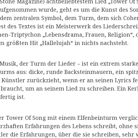
Stone Magazine) achtbeliebtestem Lied „Tower Of Son
e aufgenommen wurde, geht es um die Kunst des Son
t dem zentralen Symbol, dem Turm, dem sich Cohen
st des Textes ist ein Meisterwerk des Liederschre
n-Triptychon „Lebensdrama, Frauen, Religion“, 
em größten Hit „Hallelujah“ in nichts nachsteht.
usik, der Turm der Lieder – ist ein extrem starke
Turms aus: dicke, runde Backsteinmauern, ein spit
 Künstler zurückzieht, wenn er an seinen Lyrics fei
braucht, um an seinem Lied zu schreiben. Ein Ker
ertig ist.
r Tower Of Song mit einem Elfenbeinturm verglich
rzhaften Erfahrungen des Lebens schreibt, ohne si
ler die Erfahrungen, über die sie schreiben, sehr 