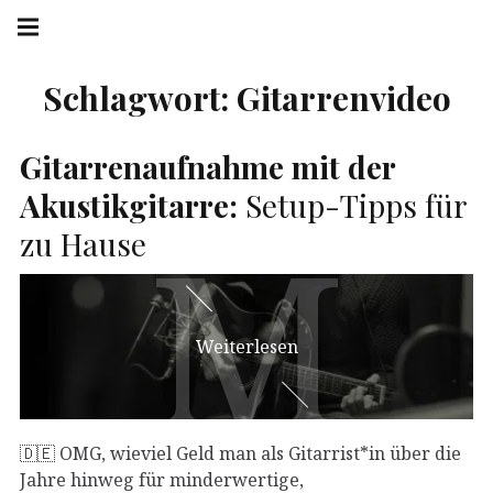
Springe
Hauptnavigation
zum
Menü
Inhalt
Schlagwort:
Gitarrenvideo
Gitarrenaufnahme mit der
Akustikgitarre:
Setup-Tipps für
M
M
zu Hause
Weiterlesen
🇩🇪 OMG, wieviel Geld man als Gitarrist*in über die
Jahre hinweg für minderwertige,