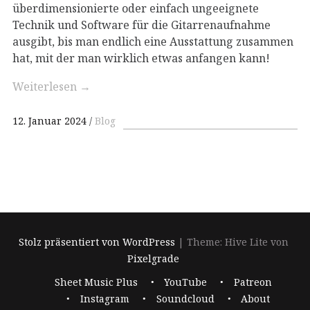
überdimensionierte oder einfach ungeeignete
Technik und Software für die Gitarrenaufnahme
ausgibt, bis man endlich eine Ausstattung zusammen
hat, mit der man wirklich etwas anfangen kann!
Weiterlesen
→
12. Januar 2024
Blog
Stolz präsentiert von WordPress
|
Theme: Hive Lite von
Pixelgrade
Footer-
Sheet Music Plus
YouTube
Patreon
Navigation
Instagram
Soundcloud
About