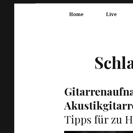
Springe
Hauptnavigation
zum
Home
Live
Inhalt
Schl
Gitarrenaufn
Akustikgitarr
Tipps für zu 