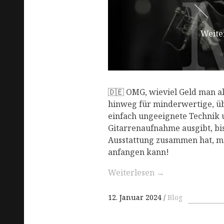
Weite
🇩🇪 OMG, wieviel Geld man als
hinweg für minderwertige, ü
einfach ungeeignete Technik 
Gitarrenaufnahme ausgibt, bi
Ausstattung zusammen hat, mi
anfangen kann!
Weiterlesen
→
12. Januar 2024
Blog