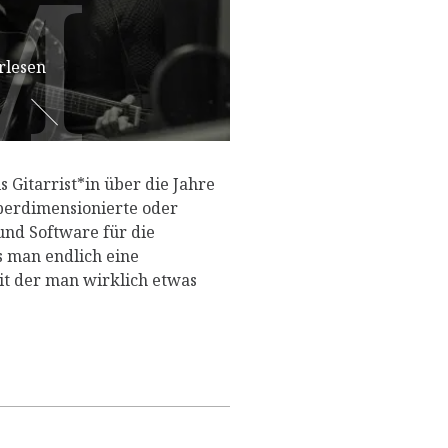
M
M
rlesen
 Gitarrist*in über die Jahre
berdimensionierte oder
und Software für die
s man endlich eine
t der man wirklich etwas